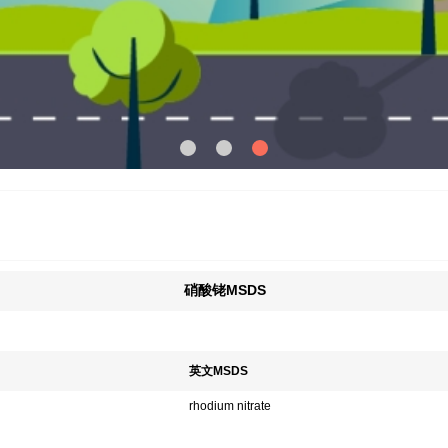
硝酸铑MSDS
英文MSDS
rhodium nitrate