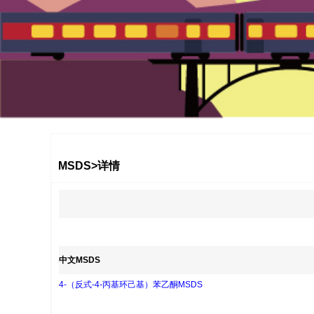
1
2
3
MSDS>详情
中文MSDS
4-（反式-4-丙基环己基）苯乙酮MSDS