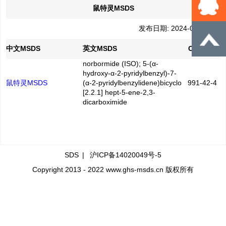
鼠特灵MSDS
发布日期: 2024-04-17
中文MSDS
英文MSDS
CAS No.
norbormide (ISO); 5-(α-
hydroxy-α-2-pyridylbenzyl)-7-
鼠特灵MSDS
(α-2-pyridylbenzylidene)bicyclo
991-42-4
[2.2.1] hept-5-ene-2,3-
dicarboximide
SDS
|
沪ICP备14020049号-5
Copyright 2013 - 2022 www.ghs-msds.cn 版权所有