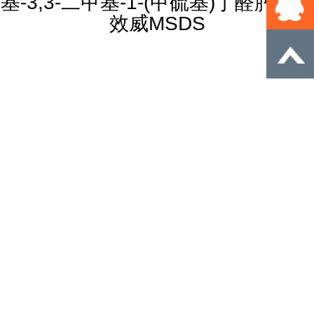
基-3,3-二甲基-1-(甲硫基)丁醛肟；久
效威MSDS