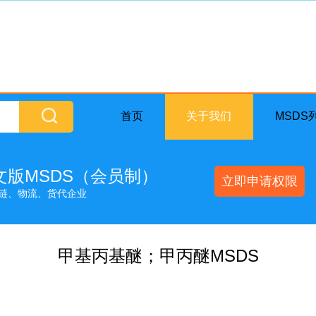
首页
关于我们
MSDS
英文版MSDS（会员制）
立即申请权限
链、物流、货代企业
甲基丙基醚；甲丙醚MSDS