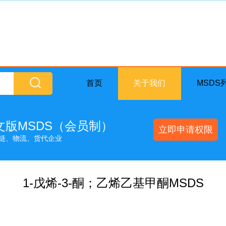
首页
关于我们
MSDS
英文版MSDS（会员制）
立即申请权限
链、物流、货代企业
1-戊烯-3-酮；乙烯乙基甲酮MSDS