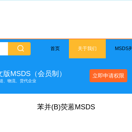
首页
关于我们
MSDS
英文版MSDS（会员制）
立即申请权限
链、物流、货代企业
苯并(B)荧蒽MSDS