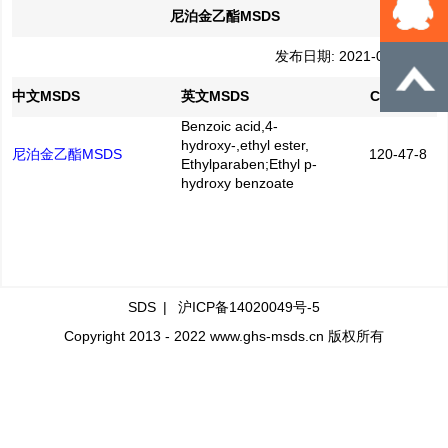
尼泊金乙酯MSDS
发布日期: 2021-03-14
中文MSDS
英文MSDS
CAS No.
Benzoic acid,4-
hydroxy-,ethyl ester,
尼泊金乙酯MSDS
120-47-8
Ethylparaben;Ethyl p-
hydroxy benzoate
SDS
|
沪ICP备14020049号-5
Copyright 2013 - 2022 www.ghs-msds.cn 版权所有