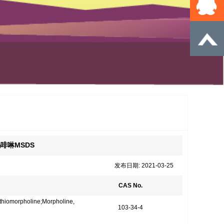
吗啡啉MSDS
发布日期: 2021-03-25
CAS No.
ithiomorpholine;Morpholine,
103-34-4