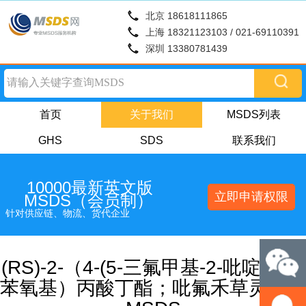
北京 18618111865
上海 18321123103 / 021-69110391
深圳 13380781439
首页
关于我们
MSDS列表
GHS
SDS
联系我们
10000最新英文版
立即申请权限
MSDS（会员制）
针对供应链、物流、货代企业
(RS)-2-（4-(5-三氟甲基-2-吡啶氧基)
苯氧基）丙酸丁酯；吡氟禾草灵丁酯